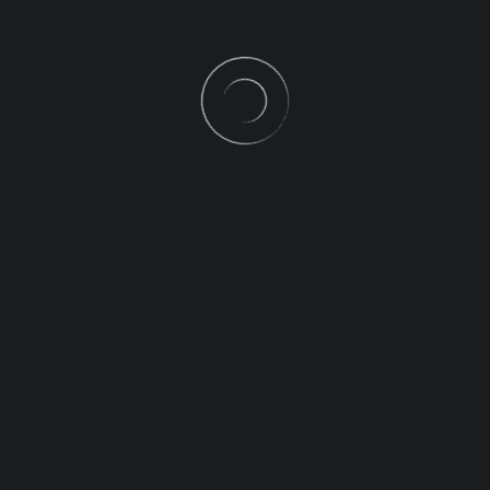
CONTACT
Impressum & Datenschutz
Subscribe and Follow
text
Begleitender Text bezüglich meiner Ausstellung im Jahr 2005, leider
nur in Deutsch.
Accompanying text with regard to my exhibition in 2005.
Unfortunately, only in german .
galerien-virtuell.de
Interview mit Blizzpig. Wie mein Bild in das Cover von Evil
Blizzards fantastischem Debut-Album kam.